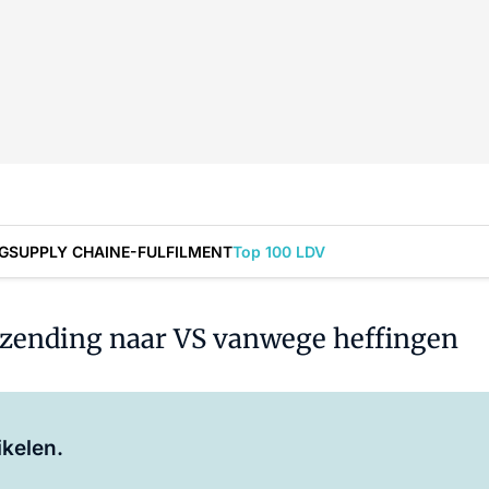
G
SUPPLY CHAIN
E-FULFILMENT
Top 100 LDV
rzending naar VS vanwege heffingen
Log in
om dit artikel te lezen.
ikelen.