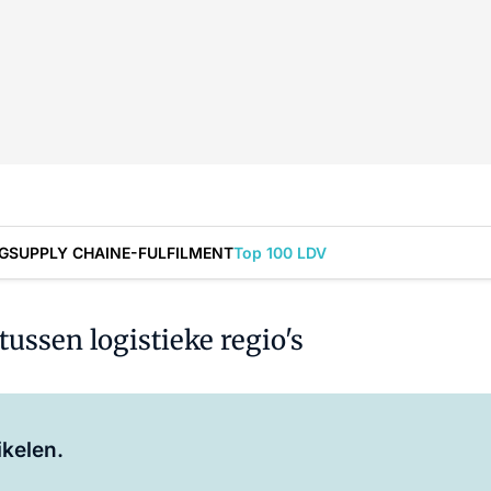
G
SUPPLY CHAIN
E-FULFILMENT
Top 100 LDV
tussen logistieke regio's
Log in
om dit artikel te lezen.
ikelen.