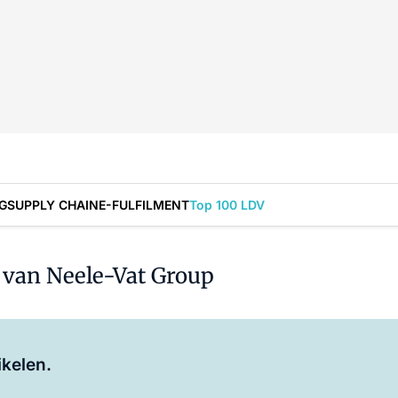
G
SUPPLY CHAIN
E-FULFILMENT
Top 100 LDV
 van Neele-Vat Group
Log in
om dit artikel te lezen.
ikelen.