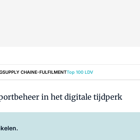
G
SUPPLY CHAIN
E-FULFILMENT
Top 100 LDV
rtbeheer in het digitale tijdperk
Log in
om dit artikel te lezen.
ikelen.