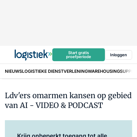
Start gratis
Inloggen
proefperiode
NIEUWS
LOGISTIEKE DIENSTVERLENING
WAREHOUSING
SUPPLY
Ldv'ers omarmen kansen op gebied
van AI - VIDEO & PODCAST
Log in
om dit artikel te lezen.
Krijg onbeperkt toegang tot alle