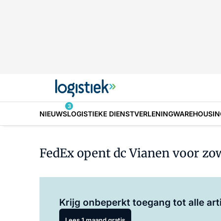
3
NIEUWS
LOGISTIEKE DIENSTVERLENING
WAREHOUSIN
FedEx opent dc Vianen voor zowel
Krijg onbeperkt toegang tot alle art
Lees 1 maand gratis