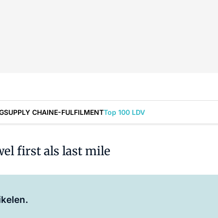
G
SUPPLY CHAIN
E-FULFILMENT
Top 100 LDV
 first als last mile
Log in
om dit artikel te lezen.
ikelen.