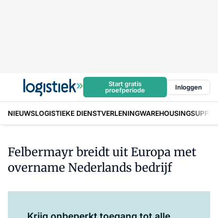
Start gratis
Inloggen
proefperiode
NIEUWS
LOGISTIEKE DIENSTVERLENING
WAREHOUSING
SUPPLY
Felbermayr breidt uit Europa met
overname Nederlands bedrijf
Log in
om dit artikel te lezen.
Krijg onbeperkt toegang tot alle