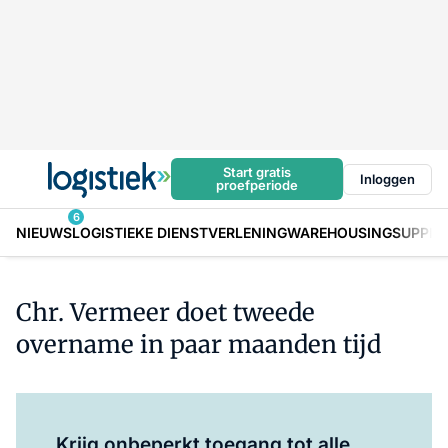
Start gratis
Inloggen
proefperiode
6
NIEUWS
LOGISTIEKE DIENSTVERLENING
WAREHOUSING
SUPPLY
Chr. Vermeer doet tweede
overname in paar maanden tijd
Log in
om dit artikel te lezen.
Krijg onbeperkt toegang tot alle