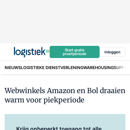
Start gratis
Inloggen
proefperiode
NIEUWS
LOGISTIEKE DIENSTVERLENING
WAREHOUSING
SUPPLY
Webwinkels Amazon en Bol draaien
warm voor piekperiode
Log in
om dit artikel te lezen.
Krijg onbeperkt toegang tot alle