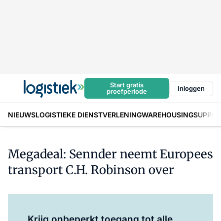
Start gratis
Inloggen
proefperiode
NIEUWS
LOGISTIEKE DIENSTVERLENING
WAREHOUSING
SUPPLY
Megadeal: Sennder neemt Europees
transport C.H. Robinson over
Log in
om dit artikel te lezen.
Krijg onbeperkt toegang tot alle