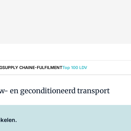
G
SUPPLY CHAIN
E-FULFILMENT
Top 100 LDV
uw- en geconditioneerd transport
Log in
om dit artikel te lezen.
ikelen.