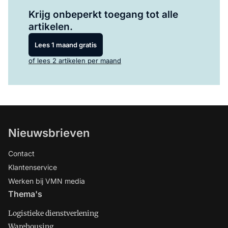
Log in
om dit artikel te lezen.
Krijg onbeperkt toegang tot alle
artikelen.
Lees 1 maand gratis
of lees 2 artikelen per maand
Nieuwsbrieven
Contact
Klantenservice
Werken bij VMN media
Thema's
Logistieke dienstverlening
Warehousing