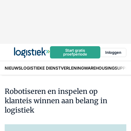
Start gratis
Inloggen
proefperiode
NIEUWS
LOGISTIEKE DIENSTVERLENING
WAREHOUSING
SUPPLY
Robotiseren en inspelen op
klanteis winnen aan belang in
logistiek