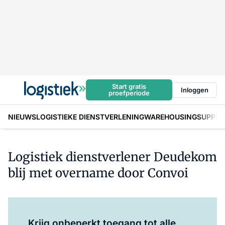
Start gratis
Inloggen
proefperiode
NIEUWS
LOGISTIEKE DIENSTVERLENING
WAREHOUSING
SUPPLY
Logistiek dienstverlener Deudekom
blij met overname door Convoi
Log in
om dit artikel te lezen.
Krijg onbeperkt toegang tot alle