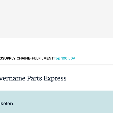
G
SUPPLY CHAIN
E-FULFILMENT
Top 100 LDV
 overname Parts Express
Log in
om dit artikel te lezen.
ikelen.