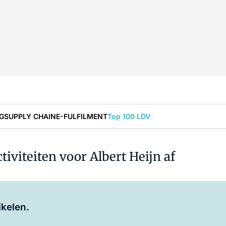
G
SUPPLY CHAIN
E-FULFILMENT
Top 100 LDV
ctiviteiten voor Albert Heijn af
Log in
om dit artikel te lezen.
ikelen.