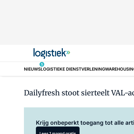
5
NIEUWS
LOGISTIEKE DIENSTVERLENING
WAREHOUSIN
Dailyfresh stoot sierteelt VAL-a
Krijg onbeperkt toegang tot alle art
Lees 1 maand gratis