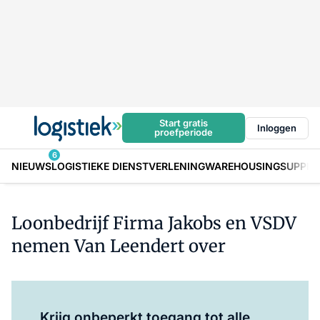
Start gratis
Inloggen
proefperiode
6
NIEUWS
LOGISTIEKE DIENSTVERLENING
WAREHOUSING
SUPPLY
Loonbedrijf Firma Jakobs en VSDV
nemen Van Leendert over
Log in
om dit artikel te lezen.
Krijg onbeperkt toegang tot alle