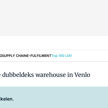
G
SUPPLY CHAIN
E-FULFILMENT
Top 100 LDV
e dubbeldeks warehouse in Venlo
Log in
om dit artikel te lezen.
ikelen.