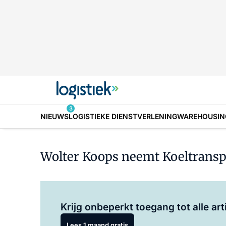
3
NIEUWS
LOGISTIEKE DIENSTVERLENING
WAREHOUSIN
Wolter Koops neemt Koeltransp
Krijg onbeperkt toegang tot alle art
Lees 1 maand gratis