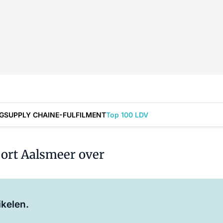
G
SUPPLY CHAIN
E-FULFILMENT
Top 100 LDV
ort Aalsmeer over
Log in
om dit artikel te lezen.
ikelen.