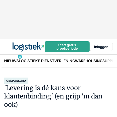
Start gratis
Inloggen
proefperiode
8
NIEUWS
LOGISTIEKE DIENSTVERLENING
WAREHOUSING
SUPPLY
GESPONSORD
'Levering is dé kans voor
klantenbinding' (en grijp 'm dan
ook)