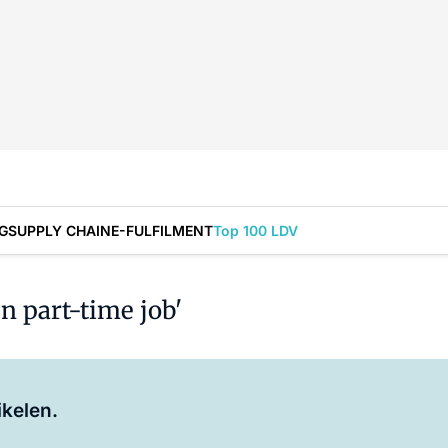
G
SUPPLY CHAIN
E-FULFILMENT
Top 100 LDV
en part-time job'
Log in
om dit artikel te lezen.
ikelen.