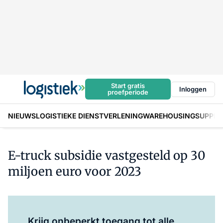
Start gratis
Inloggen
proefperiode
NIEUWS
LOGISTIEKE DIENSTVERLENING
WAREHOUSING
SUPPLY
E-truck subsidie vastgesteld op 30
miljoen euro voor 2023
Log in
om dit artikel te lezen.
Krijg onbeperkt toegang tot alle