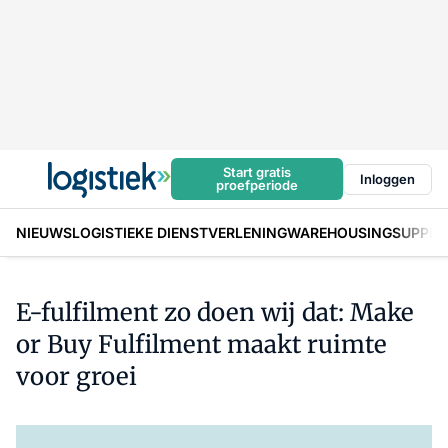
Start gratis
Inloggen
proefperiode
NIEUWS
LOGISTIEKE DIENSTVERLENING
WAREHOUSING
SUPPLY
E-fulfilment zo doen wij dat: Make
or Buy Fulfilment maakt ruimte
voor groei