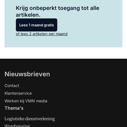
Log in
om dit artikel te lezen.
Krijg onbeperkt toegang tot alle
artikelen.
Lees 1 maand gratis
of lees 2 artikelen per maand
Nieuwsbrieven
Contact
Klantenservice
Werken bij VMN media
Thema's
Logistieke dienstverlening
Warehousing