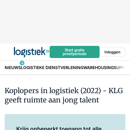
Start gratis
Inloggen
proefperiode
4
NIEUWS
LOGISTIEKE DIENSTVERLENING
WAREHOUSING
SUPPLY
Koplopers in logistiek (2022) - KLG
geeft ruimte aan jong talent
Log in
om dit artikel te lezen.
Krijg onbeperkt toegang tot alle