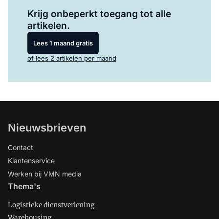
Log in
om dit artikel te lezen.
Krijg onbeperkt toegang tot alle
artikelen.
Lees 1 maand gratis
of lees 2 artikelen per maand
Nieuwsbrieven
Contact
Klantenservice
Werken bij VMN media
Thema's
Logistieke dienstverlening
Warehousing