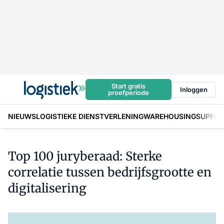
Start gratis
Inloggen
proefperiode
NIEUWS
LOGISTIEKE DIENSTVERLENING
WAREHOUSING
SUPPLY
Top 100 juryberaad: Sterke
correlatie tussen bedrijfsgrootte en
digitalisering