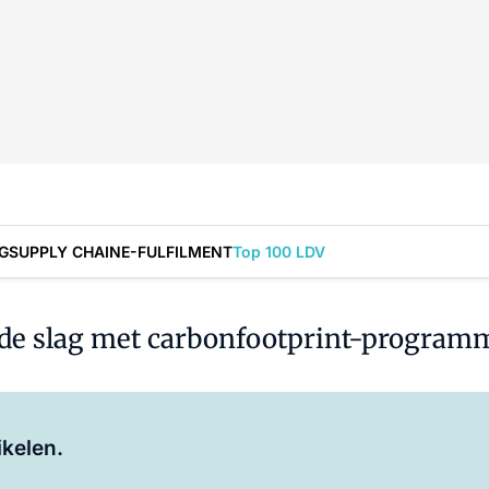
G
SUPPLY CHAIN
E-FULFILMENT
Top 100 LDV
 de slag met carbonfootprint-program
Log in
om dit artikel te lezen.
ikelen.