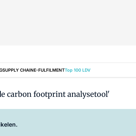
G
SUPPLY CHAIN
E-FULFILMENT
Top 100 LDV
e carbon footprint analysetool'
Log in
om dit artikel te lezen.
ikelen.