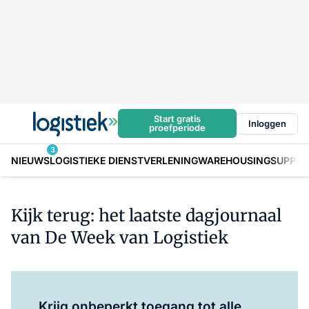
Start gratis
Inloggen
proefperiode
3
NIEUWS
LOGISTIEKE DIENSTVERLENING
WAREHOUSING
SUPPLY
Kijk terug: het laatste dagjournaal
van De Week van Logistiek
Log in
om dit artikel te lezen.
Krijg onbeperkt toegang tot alle