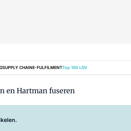
G
SUPPLY CHAIN
E-FULFILMENT
Top 100 LDV
an en Hartman fuseren
Log in
om dit artikel te lezen.
ikelen.