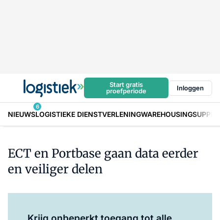
Start gratis
Inloggen
proefperiode
6
NIEUWS
LOGISTIEKE DIENSTVERLENING
WAREHOUSING
SUPPLY
ECT en Portbase gaan data eerder
en veiliger delen
Log in
om dit artikel te lezen.
Krijg onbeperkt toegang tot alle