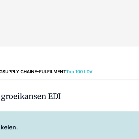
G
SUPPLY CHAIN
E-FULFILMENT
Top 100 LDV
 groeikansen EDI
Log in
om dit artikel te lezen.
ikelen.