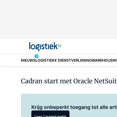
7
NIEUWS
LOGISTIEKE DIENSTVERLENING
WAREHOUSIN
Cadran start met Oracle NetSui
Krijg onbeperkt toegang tot alle art
Lees 1 maand gratis