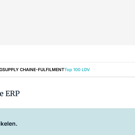
G
SUPPLY CHAIN
E-FULFILMENT
Top 100 LDV
te ERP
Log in
om dit artikel te lezen.
ikelen.