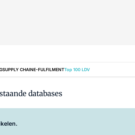
G
SUPPLY CHAIN
E-FULFILMENT
Top 100 LDV
staande databases
Log in
om dit artikel te lezen.
ikelen.