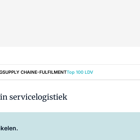
G
SUPPLY CHAIN
E-FULFILMENT
Top 100 LDV
in servicelogistiek
Log in
om dit artikel te lezen.
ikelen.