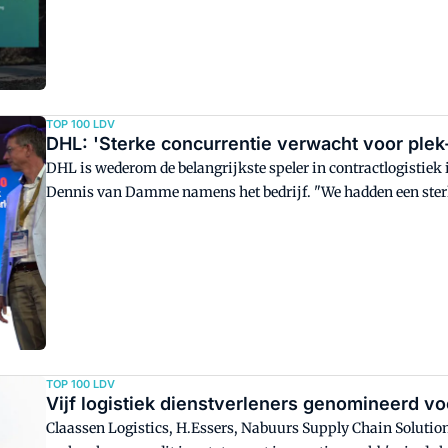
TOP 100 LDV
DHL: 'Sterke concurrentie verwacht voor plek
DHL is wederom de belangrijkste speler in contractlogistiek 
Dennis van Damme namens het bedrijf. "We hadden een ster
combinatie, dus we waren niet helemaal zeker."
TOP 100 LDV
Vijf logistiek dienstverleners genomineerd v
Claassen Logistics, H.Essers, Nabuurs Supply Chain Solutio