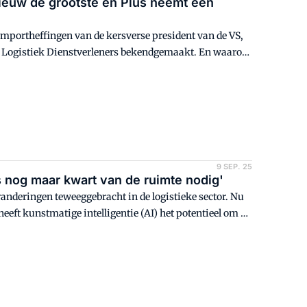
nieuw de grootste en Plus neemt een
importheffingen van de kersverse president van de VS,
0 Logistiek Dienstverleners bekendgemaakt. En waarom
erlaten?
9 SEP. 25
ks nog maar kwart van de ruimte nodig'
anderingen teweeggebracht in de logistieke sector. Nu
eeft kunstmatige intelligentie (AI) het potentieel om de