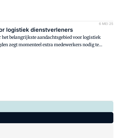
6 MEI 25
r logistiek dienstverleners
 het belangrijkste aandachtsgebied voor logistiek
agden zegt momenteel extra medewerkers nodig te
 op de agenda.