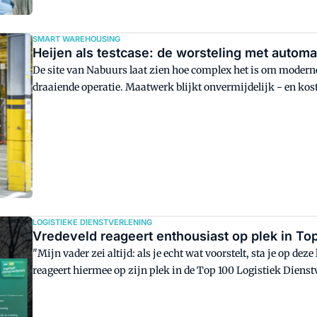
SMART WAREHOUSING
Heijen als testcase: de worsteling met autom
De site van Nabuurs laat zien hoe complex het is om moderne
draaiende operatie. Maatwerk blijkt onvermijdelijk - en kos
LOGISTIEKE DIENSTVERLENING
Vredeveld reageert enthousiast op plek in To
"Mijn vader zei altijd: als je echt wat voorstelt, sta je op dez
reageert hiermee op zijn plek in de Top 100 Logistiek Dienst
die enthousiast is over de meest recente ranglijst.