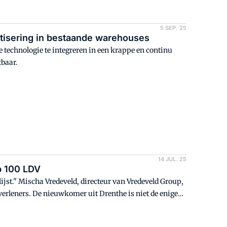
5 SEP. 25
atisering in bestaande warehouses
 technologie te integreren in een krappe en continu
tbaar.
14 JUL. 25
p 100 LDV
e lijst." Mischa Vredeveld, directeur van Vredeveld Group,
verleners. De nieuwkomer uit Drenthe is niet de enige