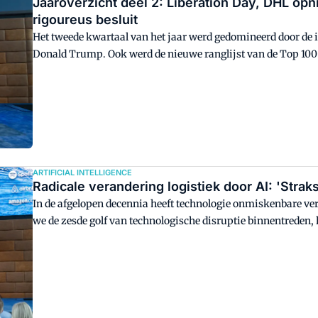
Jaaroverzicht deel 2: Liberation Day, DHL op
rigoureus besluit
Het tweede kwartaal van het jaar werd gedomineerd door de 
Donald Trump. Ook werd de nieuwe ranglijst van de Top 10
besloot Plus het hagelnieuwe vers-dc in Deventer alweer te v
ARTIFICIAL INTELLIGENCE
Radicale verandering logistiek door AI: 'Stra
In de afgelopen decennia heeft technologie onmiskenbare ver
we de zesde golf van technologische disruptie binnentreden, h
logistieke keten radicaal te transformeren.