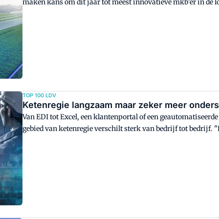
maken kans om dit jaar tot meest innovatieve mkb'er in de 
TOP 100 LDV
Ketenregie langzaam maar zeker meer onders
Van EDI tot Excel, een klantenportal of een geautomatiseerd
gebied van ketenregie verschilt sterk van bedrijf tot bedrijf.
na jaar wel wat meer technologie toegepast."