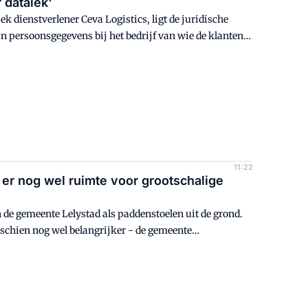
 datalek'
k dienstverlener Ceva Logistics, ligt de juridische
 persoonsgegevens bij het bedrijf van wie de klanten
 ING, Ace & Tate, enzovoorts. Zalando zegt dat zijn
11:22
 er nog wel ruimte voor grootschalige
n de gemeente Lelystad als paddenstoelen uit de grond.
schien nog wel belangrijker - de gemeente
tgoed met open armen. Maar ook in de Flevopolder