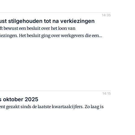
14:35
st stilgehouden tot na verkiezingen
t bewust een besluit over het loon van
zingen. Het besluit ging over werkgevers die een
houden, in ruil voor het aanbieden van huisvesting.
14:15
s oktober 2025
t gezakt sinds de laatste kwartaalcijfers. Zo laag is