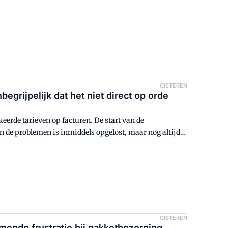
GISTEREN
egrijpelijk dat het niet direct op orde
eerde tarieven op facturen. De start van de
n de problemen is inmiddels opgelost, maar nog altijd
jes geleverd worden.
GISTEREN
mende frustratie bij pakketbezorging