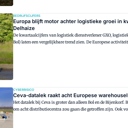
BEDRIJFSCIJFERS
Europa blijft motor achter logistieke groei in
Delhaize
De kwartaalcijfers van logistiek dienstverlener GXO, logistie
Bol) laten een vergelijkbare trend zien. De Europese activiteit
Amerikaanse marktomstandigheden voor druk zorgen.
CYBERRISICO
Ceva-datalek raakt acht Europese warehouselo
Het datalek bij Ceva is groter dan alleen Bol en de Bijenkorf.
om acht distributiecentra zou gaan die getroffen zijn. Ook vo
geworden van het lek bij het Franse logistieke bedrijf.