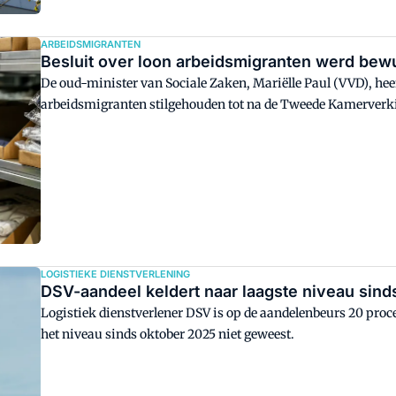
ARBEIDSMIGRANTEN
Besluit over loon arbeidsmigranten werd bewu
De oud-minister van Sociale Zaken, Mariëlle Paul (VVD), heef
arbeidsmigranten stilgehouden tot na de Tweede Kamerverkie
kwart van het minimumloon van arbeidsmigranten konden in
LOGISTIEKE DIENSTVERLENING
DSV-aandeel keldert naar laagste niveau sind
Logistiek dienstverlener DSV is op de aandelenbeurs 20 procen
het niveau sinds oktober 2025 niet geweest.