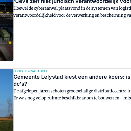
'Ceva zelf niet juridisch verantwoordelijk voor
Hoewel de cyberaanval plaatsvond in de systemen van logistie
verantwoordelijkheid voor de verwerking en bescherming van
de bestelling plaatsten. Bij Bol dus, en de Bijenkorf, en Ajax,
klantgegevens niet gelekt zijn.
LOGISTIEK VASTGOED
Gemeente Lelystad kiest een andere koers: is
dc's?
De afgelopen jaren schoten grootschalige distributiecentra i
Er was nog volop ruimte beschikbaar om te bouwen en - mis
verwelkomde ontwikkelaars en gebruikers van logistiek vas
waait ondertussen een andere wind.