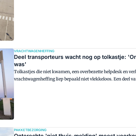
VRACHTWAGENHEFFING
Deel transporteurs wacht nog op tolkastje: 'Onb
was'
Tolkastjes die niet kwamen, een overbezette helpdesk en verk
vrachtwagenheffing liep bepaald niet vlekkeloos. Een deel va
wacht een aantal transportbedrijven tot de verplichte tolkast
PAKKETBEZORGING
Onterechte 'niet thuis-melding' meest voorko