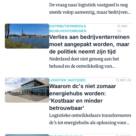
De vraag naar logistiek vastgoed is nog
steeds volop aanwezig, maar bedrijven
zijn wel voorzichtiger geworden. Dat
benadrukt vastgoedontwikkelaar en -
DISTRIBUTIEPARKEN &
15 MEI
BEDRIJVENTERREINEN
26
investeerder Montea bij de presentatie
Verlies aan bedrijventerreinen
van de kwartaalcijfers. 'We zien vaker
moet aangepakt worden, maar
dat grote beslissingen worden
de politiek neemt zijn tijd
uitgesteld.'
Nederland doet niet genoeg aan het
behoud en de ontwikkeling van
bedrijventerreinen. De overheid zou
daarom dit jaar met een pakket aan
LOGISTIEK VASTGOED
13 MEI 26
Waarom dc's niet zomaar
maatregelen komen, maar de plannen
energiehubs worden:
lijken niet erg te vlotten.
'Kostbaar en minder
betrouwbaar'
Logistieke ontwikkelaars transformeren
dc's tot energiehubs als oplossing voor
netcongestie. Daar is iedereen