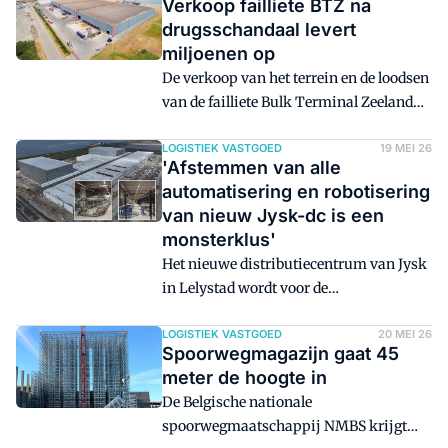
Verkoop failliete BTZ na
drugsschandaal levert
miljoenen op
De verkoop van het terrein en de loodsen
van de failliete Bulk Terminal Zeeland
(BTZ) heeft ruim 23,7 miljoen euro
opgeleverd. Het bedrijf raakte failliet
LOGISTIEK VASTGOED
19 MEI 26
'Afstemmen van alle
nadat bekend werd dat ze betrokken
automatisering en robotisering
waren bij jarenlange cocaïnehandel. Met
van nieuw Jysk-dc is een
de opbrengst kunnen de vorderingen van
monsterklus'
de bank en andere schuldeisers volledig
Het nieuwe distributiecentrum van Jysk
worden betaald.
in Lelystad wordt voor de
zomervakantieperiode opgeleverd. Van
de buitenkant lijkt de bouw van het
LOGISTIEK VASTGOED
20 MEI 26
Spoorwegmagazijn gaat 45
147.000 m2 grote mega-dc bijna klaar,
meter de hoogte in
maar binnen wordt nog hard gewerkt
De Belgische nationale
aan de inrichting. 'Het afstemmen van
spoorwegmaatschappij NMBS krijgt
alle automatisering en robotisering is