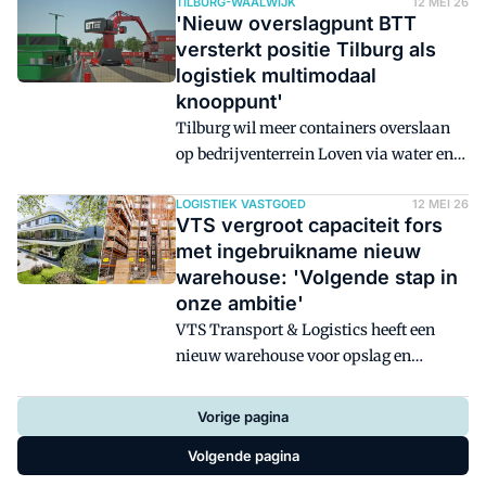
uiteindelijk blij mee, maar toch stuiten
TILBURG-WAALWIJK
12 MEI 26
'Nieuw overslagpunt BTT
vooruitstrevende ontwikkelaars als
versterkt positie Tilburg als
Montea en DHG op bureaucratie en
logistiek multimodaal
netbeperkingen. 'Er zit congestie op het
knooppunt'
oplossen van netcongestie.'
Tilburg wil meer containers overslaan
op bedrijventerrein Loven via water en
spoor. In principe is alles rond, alleen
moet een verkeerstudie nog afgerond
LOGISTIEK VASTGOED
12 MEI 26
VTS vergroot capaciteit fors
worden. 'Wij denken dat onze
met ingebruikname nieuw
opschaling inpasbaar is', vertelt ceo Wil
warehouse: 'Volgende stap in
Versteijnen van BTT Multimodal Group.
onze ambitie'
VTS Transport & Logistics heeft een
nieuw warehouse voor opslag en
distributie van farmaceutische
producten geopend in Boxmeer. Met de
Vorige pagina
ingebruikname van de nieuwe locatie
Volgende pagina
voegt het Brabantse familiebedrijf circa