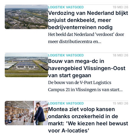
een nieuw magazijn als opslagfaciliteit.
echt een monsterklus.'
Het hoogbouwmagazijn bestaat uit zes
LOGISTIEK VASTGOED
19 MEI 26
Verdozing van Nederland blijkt
kranen van 45 meter hoog en 120 meter
onjuist denkbeeld, meer
lang. De dubbeldiepe opslagconfiguratie
bedrijventerreinen nodig
biedt ruim 48.000 palletplaatsen.
Het beeld dat Nederland 'verdoost' door
meer distributiecentra en
bedrijventerreinen, blijkt niet te
kloppen. Juist meer bedrijventerreinen
LOGISTIEK VASTGOED
18 MEI 26
Bouw van mega-dc in
zijn nodig.
havengebied Vlissingen-Oost
van start gegaan
De bouw van de V-Port Logistics
Campus 21 in Vlissingen is van start
gegaan. In opdracht van Heylen
Warehouses en Borghese Real Estate
LOGISTIEK VASTGOED
15 MEI 26
Montea ziet volop kansen
wordt in totaal 188.000 m2 aan
ondanks onzekerheid in de
logistieke capaciteit gerealiseerd.
markt: 'We kiezen heel bewust
voor A-locaties'