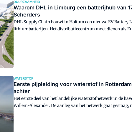
DUURZAAMHEID
Waarom DHL in Limburg een batterijhub van 1
Scherders
DHL Supply Chain bouwt in Holtum een nieuwe EV Battery Lo
lithiumbatterijen. Het distributiecentrum moet dienen als Eur
onafhankelijk van het stroomnet worden gerealiseerd.
WATERSTOF
Eerste pijpleiding voor waterstof in Rotterdam
achter
Het eerste deel van het landelijke waterstofnetwerk in de ha
Willem-Alexander. De aanleg van het netwerk gaat gestaag, ma
partijen pleiten daarom voor verdere investeringen, subsidi
energiedrager.