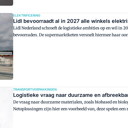
ELEKTRIFICERING
Lidl bevoorraadt al in 2027 alle winkels elektr
Lidl Nederland schroeft de logistieke ambities op en wil in 20
bevoorraden. De supermarktketen versnelt hiermee haar oorsp
business case voor elektrisch rijden is nog nooit zo sterk gew
TRANSPORTVERPAKKINGEN
Logistieke vraag naar duurzame en afbreekbar
De vraag naar duurzame materialen, zoals biobased en biolog
Netoplossingen zijn hier een voorbeeld van, deze spelen een 
goederen en materialen.