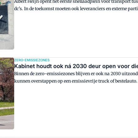
Albert Heijn opent het eerste snellaadplein voor transport tu
dc's. In de toekomst moeten ook leveranciers en externe parti
voorbereid op ultrasnelladen met een vermogen van 1,2 MW.
ZERO-EMISSIEZONES
Kabinet houdt ook ná 2030 deur open voor di
Binnen de zero-emissiezones blijven er ook na 2030 uitzond
kunnen overstappen op een emissievrije truck of bestelauto.