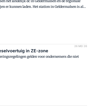
ssen het landelijk dc in Geldermalsen en de regionale
jen er kunnen laden. Het station in Geldermalsen is al
26 MEI 26
eselvoertuig in ZE-zone
eringsregelingen gelden voor ondernemers die niet