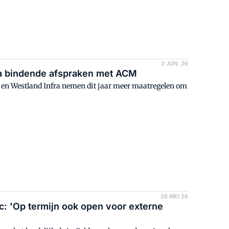
2 JUN. 26
na bindende afspraken met ACM
q en Westland Infra nemen dit jaar meer maatregelen om
26 MEI 26
dc: 'Op termijn ook open voor externe