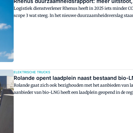
Rhenus duurzaamheidsrapport: meer uitstoot
Logistiek dienstverlener Rhenus heeft in 2025 iets minder CO2 
scope 3 wat steeg. In het nieuwe duurzaamheidsverslag staan 
nieuwe duurzaamheidsaanpak.
ELEKTRISCHE TRUCKS
Rolande opent laadplein naast bestaand bio-L
Rolande gaat zich ook bezighouden met het aanbieden van la
aanbieder van bio-LNG heeft een laadplein geopend in de regi
vloeibaar aardgas getankt kon worden.