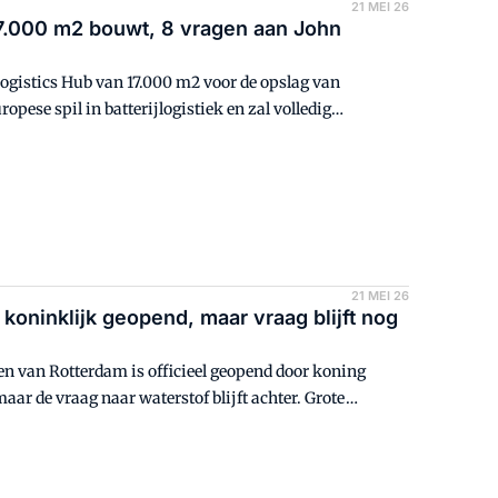
21 MEI 26
7.000 m2 bouwt, 8 vragen aan John
gistics Hub van 17.000 m2 voor de opslag van
opese spil in batterijlogistiek en zal volledig
21 MEI 26
 koninklijk geopend, maar vraag blijft nog
ven van Rotterdam is officieel geopend door koning
ar de vraag naar waterstof blijft achter. Grote
es en scherpe keuzes rondom de invoer van de schone