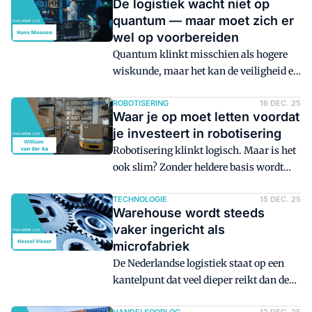
De logistiek wacht niet op
quantum — maar moet zich er
wel op voorbereiden
Quantum klinkt misschien als hogere
wiskunde, maar het kan de veiligheid en
betrouwbaarheid van logistieke ketens
flink verbeteren. Van slimme sensoren
ROBOTISERING
16 DEC. 25
Waar je op moet letten voordat
tot betere data­beveiliging: de eerste
je investeert in robotisering
kansen dienen zich nu al aan.
Robotisering klinkt logisch. Maar is het
ook slim? Zonder heldere basis wordt
een belofte al snel een probleem.
TECHNOLOGIE
15 DEC. 25
Warehouse wordt steeds
vaker ingericht als
microfabriek
De Nederlandse logistiek staat op een
kantelpunt dat veel dieper reikt dan de
zichtbare investeringen in