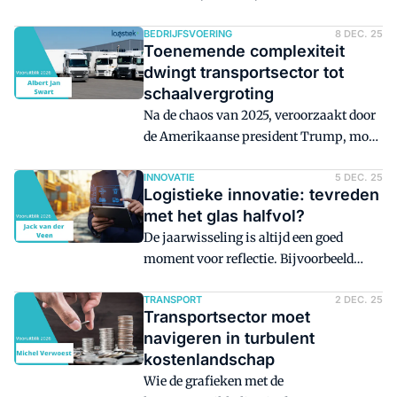
regio's te beschermen tegen de gevolgen
van klimaatverandering. Ze verzachten
BEDRIJFSVOERING
8 DEC. 25
Toenemende complexiteit
hitte-eilanden, vergroten wateropvang
dwingt transportsector tot
en versterken vitale infrastructuur.
schaalvergroting
Maar veel klimaatstrategieën bevatten
Na de chaos van 2025, veroorzaakt door
een hardnekkige blinde vlek:
de Amerikaanse president Trump, moet
bedrijventerreinen.
2026 een jaar worden van herstel. De
transportsector kan profiteren van
INNOVATIE
5 DEC. 25
Logistieke innovatie: tevreden
aantrekkende internationale handel en
met het glas halfvol?
groeit naar verwachting 2 procent.
De jaarwisseling is altijd een goed
Tegelijkertijd dwingen wet- en
moment voor reflectie. Bijvoorbeeld
regelgeving en technologische
over: hoe gaat het anno 2025-2026 met
ontwikkelingen tot schaalvergroting.
logistiek en supply chain management
TRANSPORT
2 DEC. 25
Het aantal fusies en overnames kan
Transportsector moet
(LSCM) in Nederland? Best een lastige
daardoor weer toenemen.
navigeren in turbulent
vraag.
kostenlandschap
Wie de grafieken met de