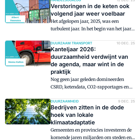
automatisering, robotisering en
HANDELSOORLOG
12 DEC. 25
Verstoringen in de keten ook
duurzaamheid. Deze technologieën zijn
volgend jaar weer voelbaar
belangrijk, maar verhullen dat er op de
Het afgelopen jaar, 2025, was een
achtergrond een fundamentelere
turbulent jaar. In het begin van het jaar
verschuiving plaatsvindt: de plek waar
begon Trump zijn tarievenoorlog, met
waarde ontstaat in de keten verandert.
veel dreigen over hoge tarieven. Ik heb
DUURZAAM TRANSPORT
10 DEC. 25
Kanteljaar 2026:
veel journalisten, collega's en
duurzaamheid verdwijnt van
professionals te woord gestaan over de
de agenda, maar wint in de
gevolgen en de lange termijn-impact op
praktijk
de internationale handel en scheepvaart.
Nog geen jaar geleden domineerden
Gelukkig zijn er collega's die van de hoed
CSRD, ketendata, CO2-rapportages en
en de rand weten en die ook veel van dit
zero-emissiezones elk gesprek in de
soort gesprekken gevoerd hebben.
sector, maar inmiddels lijkt de urgentie
DUURZAAMHEID
9 DEC. 25
Bedrijven zitten in de dode
weggezakt. Juist daarom verwacht ik dat
hoek van lokale
2026 het jaar wordt waarin
klimaatadaptatie
duurzaamheid écht vooruitgang boekt -
Gemeenten en provincies investeren de
precies omdat de hype voorbij is.
komende jaren miljarden om steden en