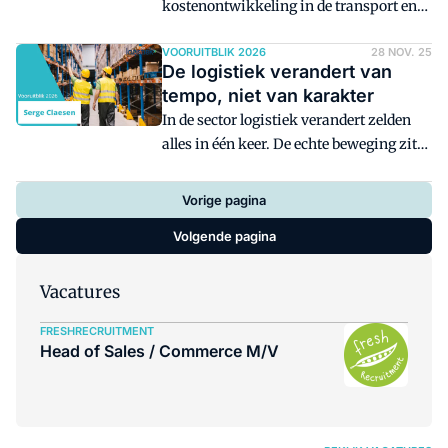
kostenontwikkeling in de transport en
logistieke sector bekijkt, weet dat
stijgingen van alle jaren zijn.
VOORUITBLIK 2026
28 NOV. 25
De logistiek verandert van
Brandstofprijzen schommelen en lonen
tempo, niet van karakter
bewegen mee met de economie. De
In de sector logistiek verandert zelden
sector staat in 2026 voor een trendbreuk.
alles in één keer. De echte beweging zit
in kleine verschuivingen. Precies die
subtiele veranderingen vallen mij de
Vorige pagina
laatste tijd meer op dan daarvoor.
Volgende pagina
Vacatures
FRESHRECRUITMENT
Head of Sales / Commerce M/V