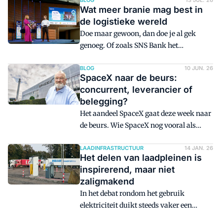
product in of stuurt ze retour.
BLOG
13 JUL. 26
Wat meer branie mag best in
Verpakkingen zijn in de logistiek zo
de logistieke wereld
vanzelfsprekend dat bijna niemand erbij
Doe maar gewoon, dan doe je al gek
stilstaat. Ze zijn geen product, maar een
genoeg. Of zoals SNS Bank het
randvoorwaarde. En precies daar zit het
Nederlands-Calvinistische motto
probleem met de verpakkingswet die
decennia geleden verwoordde: groot
BLOG
10 JUN. 26
eraan komt.
SpaceX naar de beurs:
geworden door klein te blijven. Die
concurrent, leverancier of
bescheidenheid zie ik ook terug in de
belegging?
logistieke wereld, terwijl Nederland toch
Het aandeel SpaceX gaat deze week naar
voorop loopt. Daarom breek ik graag een
de beurs. Wie SpaceX nog vooral als
lans voor wat meer branie, schrijft
raketbouwer ziet, mist het grotere
hoofdredacteur Bart Lelieveld.
plaatje. Het bedrijf ontwikkelt zich in
LAADINFRASTRUCTUUR
14 JAN. 26
Het delen van laadpleinen is
hoog tempo tot een wereldwijde
inspirerend, maar niet
infrastructuurspeler die raakt aan alles
zaligmakend
wat logistiek bezighoudt: connectiviteit,
In het debat rondom het gebruik
capaciteit, kosten en ketenregie. Hoort
elektriciteit duikt steeds vaker een
het thuis in een logistieke
aantrekkelijk idee op: bedrijven die hun
investeringsportefeuille naast DHL, XPO