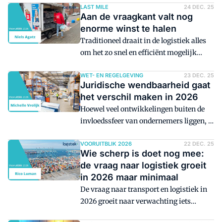
laadpleinen openstellen voor anderen.
LAST MILE
24 DEC. 25
en Fedex?
Aan de vraagkant valt nog
Inspirerend? Zeker. De oplossing?
enorme winst te halen
Zelden als kernstrategie, blogt Walther
Traditioneel draait in de logistiek alles
Ploos van Amstel.
om het zo snel en efficiënt mogelijk
voldoen aan de vraag. Toch valt er aan de
vraagkant nog enorme winst te behalen
WET- EN REGELGEVING
23 DEC. 25
Juridische wendbaarheid gaat
voor de sector.
het verschil maken in 2026
Hoewel veel ontwikkelingen buiten de
invloedssfeer van ondernemers liggen, is
er een gebied waar wel veel grip op kan
worden uitgeoefend, en dat - in mijn
VOORUITBLIK 2026
22 DEC. 25
Wie scherp is doet nog mee:
optiek - mede bepalend kan worden
de vraag naar logistiek groeit
voor het succes van logistieke
in 2026 maar minimaal
organisaties in 2026: juridische
De vraag naar transport en logistiek in
compliance.
2026 groeit naar verwachting iets
minder dan de economie als geheel. Voor