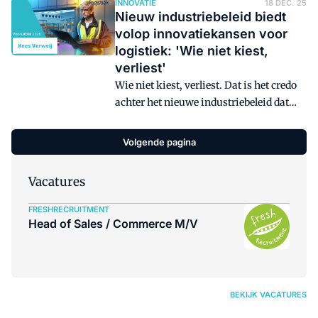
ondernemers in transport en logistiek
INNOVATIE
18 DEC. 25
Nieuw industriebeleid biedt
blijft het belangrijk om scherp te sturen.
volop innovatiekansen voor
logistiek: 'Wie niet kiest,
verliest'
Wie niet kiest, verliest. Dat is het credo
achter het nieuwe industriebeleid dat
minister Karremans op 17 oktober 2025
aan Nederland presenteerde. In de
Volgende pagina
Kamerbrief heet het: "In een wereld waar
snelheid, schaal en focus bepalen wie
Vacatures
wint … is kiezen de enige oplossing."
FRESHRECRUITMENT
Head of Sales / Commerce M/V
BEKIJK VACATURES