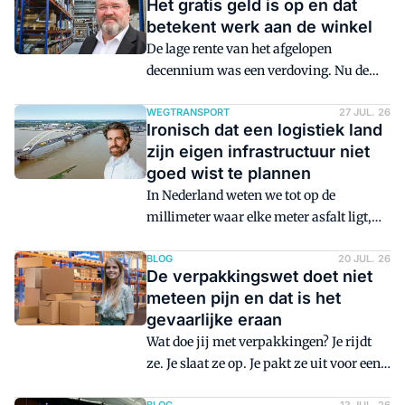
Het gratis geld is op en dat
betekent werk aan de winkel
De lage rente van het afgelopen
decennium was een verdoving. Nu de
pijnstiller is uitgewerkt, voelt de
logistieke sector dat er echt wat moet
WEGTRANSPORT
27 JUL. 26
Ironisch dat een logistiek land
veranderen.
zijn eigen infrastructuur niet
goed wist te plannen
In Nederland weten we tot op de
millimeter waar elke meter asfalt ligt,
wanneer die is aangelegd en wanneer die
aan onderhoud of vervanging toe is.
BLOG
20 JUL. 26
De verpakkingswet doet niet
Toch lijkt het alsof de enorme
meteen pijn en dat is het
onderhoudsopgave als een complete
gevaarlijke eraan
verrassing uit de lucht komt vallen.
Wat doe jij met verpakkingen? Je rijdt
ze. Je slaat ze op. Je pakt ze uit voor een
klant. Je plakt er een etiket op, zet er een