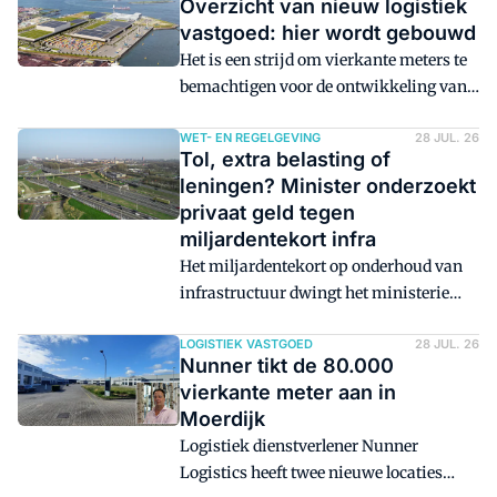
Overzicht van nieuw logistiek
vastgoed: hier wordt gebouwd
Het is een strijd om vierkante meters te
bemachtigen voor de ontwikkeling van
nieuw logistiek vastgoed. De grond is
schaars, problemen met netcongestie
WET- EN REGELGEVING
28 JUL. 26
Tol, extra belasting of
zijn aan de orde van de dag en zowel
leningen? Minister onderzoekt
overheden als omwonenden zijn vaak
privaat geld tegen
kritisch als het gaat om het bouwen van
miljardentekort infra
distributiecentra. Toch worden er volop
Het miljardentekort op onderhoud van
nieuwe projecten aangekondigd,
infrastructuur dwingt het ministerie
gerealiseerd en overgenomen. Een
van Infrastructuur en Waterstaat om
overzicht.
naar onorthodoxe financieringswijzen
LOGISTIEK VASTGOED
28 JUL. 26
Nunner tikt de 80.000
te kijken. Er loopt inmiddels een
vierkante meter aan in
onderzoek naar de mogelijkheden voor
Moerdijk
private investeringen. Tolheffing,
Logistiek dienstverlener Nunner
nieuwe belastingen en leningen van
Logistics heeft twee nieuwe locaties
investeerders: het zijn allemaal opties