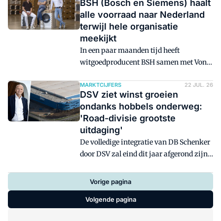
BSH (Bosch en Siemens) haalt
de verscherpte focus op food en drinks
alle voorraad naar Nederland
zich uit.
terwijl hele organisatie
meekijkt
In een paar maanden tijd heeft
witgoedproducent BSH samen met Vonk
en Co dubbele capaciteit gevonden om de
volledige voorraad naar Nederland te
MARKTCIJFERS
22 JUL. 26
DSV ziet winst groeien
halen. De volgende stap is dat opslag en
ondanks hobbels onderweg:
warehousing op één locatie plaatsvindt.
'Road-divisie grootste
'En dat doen we het liefst met een
uitdaging'
betrouwbare partner.'
De volledige integratie van DB Schenker
door DSV zal eind dit jaar afgerond zijn,
benadrukte ceo Jens Lund
woensdagochtend bij de presentatie van
Vorige pagina
de kwartaalcijfers. De grootste
Volgende pagina
uitdagingen zitten volgens de topman
vooral bij de road-divisie, waar de