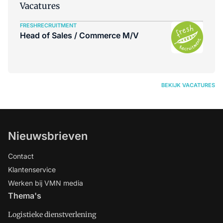
prestaties in een aantal markten -
Vacatures
waaronder in Nederland - duidelijk
FRESHRECRUITMENT
achterbleven bij de verwachtingen.
Head of Sales / Commerce M/V
BEKIJK VACATURES
Nieuwsbrieven
Contact
Klantenservice
Werken bij VMN media
Thema's
Logistieke dienstverlening