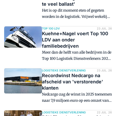
te veel ballast'
een uitbreiding van het bedrijventerrein
Het is op dit moment eten of gegeten
zijn.
worden in de logistiek. Vrijwel wekelijks
worden er overnames aangekondigd. Er
gaat zeker nog een consolidatiegolf
TOP 100 LDV
23 JUL. 26
Kuehne+Nagel voert Top 100
komen, benadrukt ceo Gert Bervoets van
LDV aan onder
logistiek dienstverlener H.Essers. 'Ook
familiebedrijven
wij houden onze ogen altijd open.'
Meer dan de helft van alle bedrijven in de
Top 100 Logistiek Dienstverleners 2026
wordt geleid of (financieel) aangestuurd
door een familielid van de
LOGISTIEKE DIENSTVERLENING
23 JUL. 26
Recordwinst Nedcargo na
oorspronkelijke oprichter.
afscheid van 'verstorende'
klanten
Nedcargo zag de winst in 2025 toenemen
naar 7,9 miljoen euro op een omzet van
150 miljoen euro. Volgens algemeen
directeur Diederik Jan Antvelink betaalt
LOGISTIEKE DIENSTVERLENING
22 JUL. 26