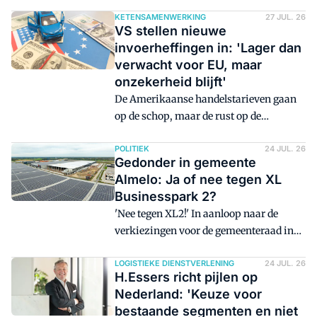
geopend in Zevenbergen (Moerdijk). In
die momenteel tegen het licht worden
totaal telt het bedrijf nu ongeveer 80.000
KETENSAMENWERKING
27 JUL. 26
gehouden.
VS stellen nieuwe
vierkante meter aan
invoerheffingen in: 'Lager dan
warehousecapaciteit in de regio.
verwacht voor EU, maar
onzekerheid blijft'
De Amerikaanse handelstarieven gaan
op de schop, maar de rust op de
wereldmarkt keert niet terug. Met het
aflopen van de tijdelijke invoerheffingen
POLITIEK
24 JUL. 26
Gedonder in gemeente
voeren de VS een strenger en langduriger
Almelo: Ja of nee tegen XL
regime in voor zestig handelspartners.
Businesspark 2?
'Nee tegen XL2!' In aanloop naar de
verkiezingen voor de gemeenteraad in
Almelo was de boodschap duidelijk.
GroenLinks-PvdA Almelo is tegen de
LOGISTIEKE DIENSTVERLENING
24 JUL. 26
H.Essers richt pijlen op
plannen voor XL Businesspark 2. Toch
Nederland: 'Keuze voor
zit de partij ondertussen in de nieuwe
bestaande segmenten en niet
coalitie, samen met partijen die wél voor