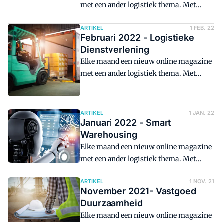
met een ander logistiek thema. Met
achtergrondverhalen, video's en foto's.
Deze maand met het thema E-
ARTIKEL
1 FEB. 22
Februari 2022 - Logistieke
fulfilment.
Dienstverlening
Elke maand een nieuw online magazine
met een ander logistiek thema. Met
achtergrondverhalen, video's en foto's.
ARTIKEL
1 JAN. 22
Januari 2022 - Smart
Warehousing
Elke maand een nieuw online magazine
met een ander logistiek thema. Met
achtergrondverhalen, video's en foto's.
ARTIKEL
1 NOV. 21
November 2021- Vastgoed
Duurzaamheid
Elke maand een nieuw online magazine