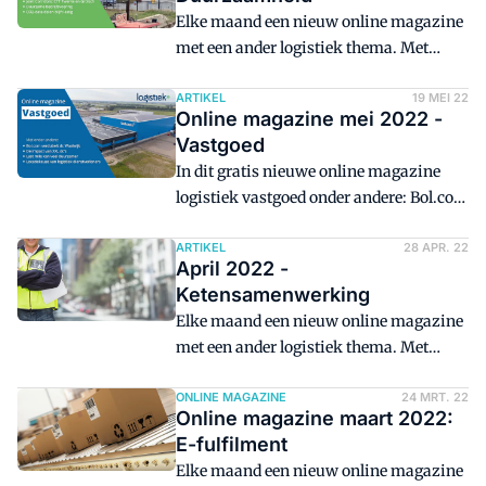
Elke maand een nieuw online magazine
met een ander logistiek thema. Met
achtergrondverhalen, video's en foto's.
Dit online magazine gaat over
ARTIKEL
19 MEI 22
Online magazine mei 2022 -
duurzaamheid.
Vastgoed
In dit gratis nieuwe online magazine
logistiek vastgoed onder andere: Bol.com
breidt fors uit en beschikt nu in
Waalwijk over maar liefst 100.000
ARTIKEL
28 APR. 22
April 2022 -
vierkante meter grondoppervlak, zijn de
Ketensamenwerking
'verguisde' XXL-distributiecentra op de
Elke maand een nieuw online magazine
terugweg? HBO-studenten geven nieuwe
met een ander logistiek thema. Met
schwung aan verdozing en een
achtergrondverhalen, video's en foto's.
veelbelovend duurzaam
Dit online magazine gaat over
ONLINE MAGAZINE
24 MRT. 22
huisvestingsconcept voor
Online magazine maart 2022:
ketensamenwerking.
stadsdistributiehubs.
E-fulfilment
Elke maand een nieuw online magazine