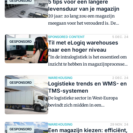
GESPONSORD
5 tips voor een langere
levensduur van je magazijn
20 jaar: zo lang zou een magazijn
meegaan voor het verouderd is. De
levensduur hangt af van het
oorspronkelijke ontwerp, de gebruikte
SPONSORED CONTENT
5 DEC. 24
GESPONSORD
Til met eLogiq warehouses
materialen, het onderhoud en
naar een hoger niveau
technologische updates. Maar hoe
"In de intralogistiek is het essentieel om
kunnen we de veroudering van
inzicht te hebben in magazijnprocessen
gebouwen en installaties vertragen? En
om efficiëntie te verhogen en kosten te
welke technologische, ecologische en
beheersen," vertelt Managing director
WAREHOUSING
2 DEC. 24
innovatieve oplossingen helpen om
GESPONSORD
Logistieke trends en WMS- en
Bryan Beutels van Element Logic.
veroudering te voorkomen?
TMS-systemen
Daarom ontwikkelde zijn bedrijf eLogiq,
De logistieke sector in West-Europa
een geavanceerde tool die werkt als een
bevindt zich midden in een
extensie van de installatie. eLogiq helpt
transformatie, gedreven door versnelde
je automatische magazijnen slimmer in
e-commerce groei,
te richten.
WAREHOUSING
29 NOV. 24
verduurzamingsvereisten en
GESPONSORD
Een magazijn kiezen: efficiënt,