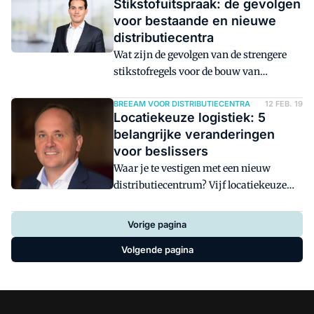
Stikstofuitspraak: de gevolgen
voor bestaande en nieuwe
distributiecentra
Wat zijn de gevolgen van de strengere
stikstofregels voor de bouw van
distributiecentra.
BREEAM VOOR DISTRIBUTIECENTRA
12 FEB. 19
Locatiekeuze logistiek: 5
belangrijke veranderingen
voor beslissers
Waar je te vestigen met een nieuw
distributiecentrum? Vijf locatiekeuze
tips voor vestiging van een
distributiecentrum. Locatiekeuze voor
Vorige pagina
een distributiecentrum bevindt zich in
Volgende pagina
een nieuwe fase