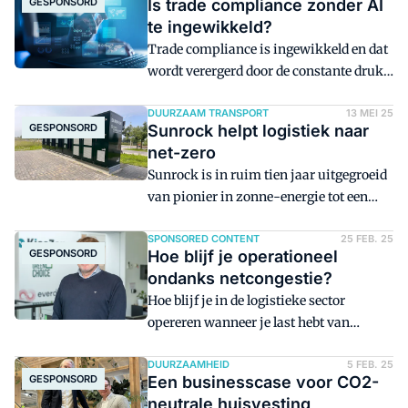
GESPONSORD
Is trade compliance zonder AI
te ingewikkeld?
Trade compliance is ingewikkeld en dat
wordt verergerd door de constante druk
van veranderende sancties en
geopolitieke risico's. Compliance-
DUURZAAM TRANSPORT
13 MEI 25
GESPONSORD
Sunrock helpt logistiek naar
professionals zoeken manieren om de
net-zero
toegenomen complexiteit aan te
Sunrock is in ruim tien jaar uitgegroeid
kunnen. Nu het gebruik van artificial
van pionier in zonne-energie tot een
intelligence toeneemt, ontstaat er een
toonaangevende partner voor
terechte vraag: moeten trade
geïntegreerde energieoplossingen in de
SPONSORED CONTENT
25 FEB. 25
compliance-professionals AI gaan
GESPONSORD
Hoe blijf je operationeel
logistieke sector. Met slimme
inzetten?
ondanks netcongestie?
energieoplossingen helpt het bedrijf
Hoe blijf je in de logistieke sector
logistieke ondernemers naar net-zero
opereren wanneer je last hebt van
operaties. Karlijn Elias, Managing
netcongestie en stijgende energiekosten?
Director Netherlands, vertelt hoe het
Integrale energie-oplossingen bieden
DUURZAAMHEID
5 FEB. 25
bedrijf zich ontwikkelde van PV-
GESPONSORD
Een businesscase voor CO2-
uitkomst. Ze dragen niet alleen bij aan
specialist tot proactieve partner voor de
neutrale huisvesting