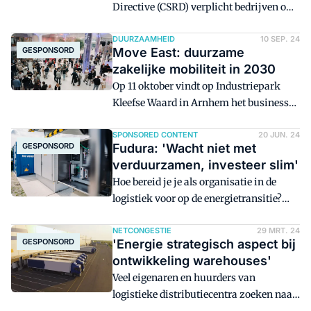
Directive (CSRD) verplicht bedrijven om
transparant te zijn over hun milieu-
impact. Hoewel dit als een verplichting
DUURZAAMHEID
10 SEP. 24
GESPONSORD
Move East: duurzame
kan voelen, biedt het juist kansen om
zakelijke mobiliteit in 2030
processen te optimaliseren, kosten te
Op 11 oktober vindt op Industriepark
verlagen en duurzaam te groeien. Maar
Kleefse Waard in Arnhem het business
waar begin je?
event Move East plaats. Het event biedt
een blik in de nabije toekomst van
SPONSORED CONTENT
20 JUN. 24
GESPONSORD
Fudura: 'Wacht niet met
duurzame zakelijke mobiliteit, met
verduurzamen, investeer slim'
aandacht voor innovaties en praktische
Hoe bereid je je als organisatie in de
oplossingen én een congresprogramma
logistiek voor op de energietransitie?
rondom de thema's zero emissie
Stap één is het in kaart brengen van de
ondernemen, laadinfra bij netcongestie
huidige en toekomstige
NETCONGESTIE
29 MRT. 24
en transitie brandstof.
GESPONSORD
'Energie strategisch aspect bij
energiebehoeften, stellen Carlos Mendes
ontwikkeling warehouses'
Aguiar en Sven Jaspers van Fudura dat
Veel eigenaren en huurders van
bedrijven ondersteunt bij deze
logistieke distributiecentra zoeken naar
transformatie. "Data speelt een cruciale